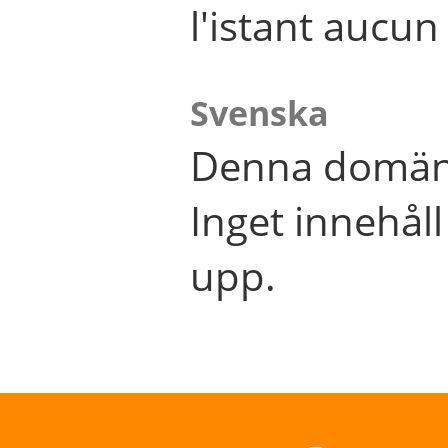
l'istant aucu
Svenska
Denna domän 
Inget innehål
upp.